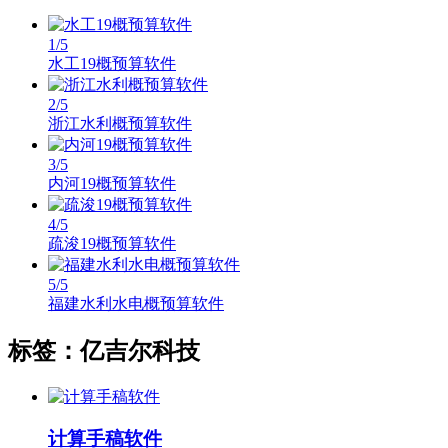
1
/5
水工19概预算软件
2
/5
浙江水利概预算软件
3
/5
内河19概预算软件
4
/5
疏浚19概预算软件
5
/5
福建水利水电概预算软件
标签：亿吉尔科技
计算手稿软件