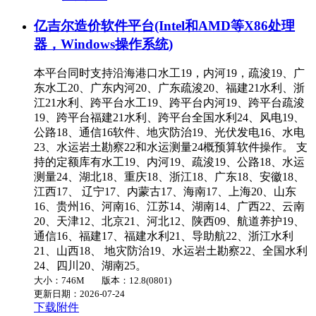
亿吉尔造价软件平台(Intel和AMD等X86处理
器，Windows操作系统)
本平台同时支持沿海港口水工19，内河19，疏浚19、广
东水工20、广东内河20、广东疏浚20、福建21水利、浙
江21水利、跨平台水工19、跨平台内河19、跨平台疏浚
19、跨平台福建21水利、跨平台全国水利24、风电19、
公路18、通信16软件、地灾防治19、光伏发电16、水电
23、水运岩土勘察22和水运测量24概预算软件操作。 支
持的定额库有水工19、内河19、疏浚19、公路18、水运
测量24、湖北18、重庆18、浙江18、广东18、安徽18、
江西17、 辽宁17、内蒙古17、海南17、上海20、山东
16、贵州16、河南16、江苏14、湖南14、广西22、云南
20、天津12、北京21、河北12、陕西09、航道养护19、
通信16、福建17、福建水利21、导助航22、浙江水利
21、山西18、 地灾防治19、水运岩土勘察22、全国水利
24、四川20、湖南25。
大小：746M
版本：12.8(0801)
更新日期：2026-07-24
下载附件