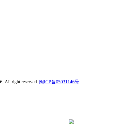
right reserved.
闽ICP备05031146号